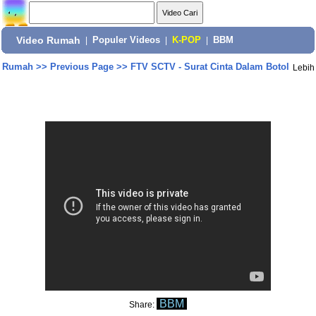
Video Rumah
|
Populer Videos
|
K-POP
|
BBM
Rumah
>>
Previous Page
>>
FTV SCTV - Surat Cinta Dalam Botol
Lebih
BBM
Share: