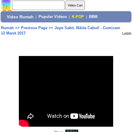
Video Rumah
|
Populer Videos
|
K-POP
|
BBM
Rumah
>>
Previous Page
>>
Jupe Sakit, Nikita Cabut! - Cumicam
12 Maret 2017
Lebih