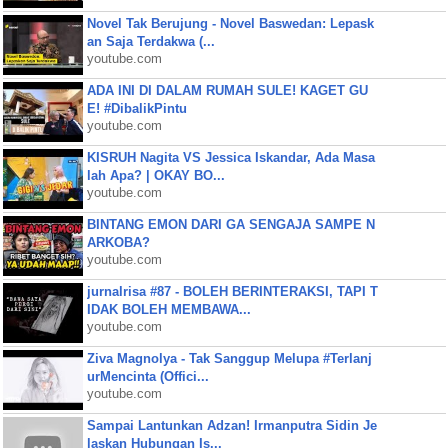
Novel Tak Berujung - Novel Baswedan: Lepask
an Saja Terdakwa (...
youtube.com
ADA INI DI DALAM RUMAH SULE! KAGET GU
E! #DibalikPintu
youtube.com
KISRUH Nagita VS Jessica Iskandar, Ada Masa
lah Apa? | OKAY BO...
youtube.com
BINTANG EMON DARI GA SENGAJA SAMPE N
ARKOBA?
youtube.com
jurnalrisa #87 - BOLEH BERINTERAKSI, TAPI T
IDAK BOLEH MEMBAWA...
youtube.com
Ziva Magnolya - Tak Sanggup Melupa #Terlanj
urMencinta (Offici...
youtube.com
Sampai Lantunkan Adzan! Irmanputra Sidin Je
laskan Hubungan Is...