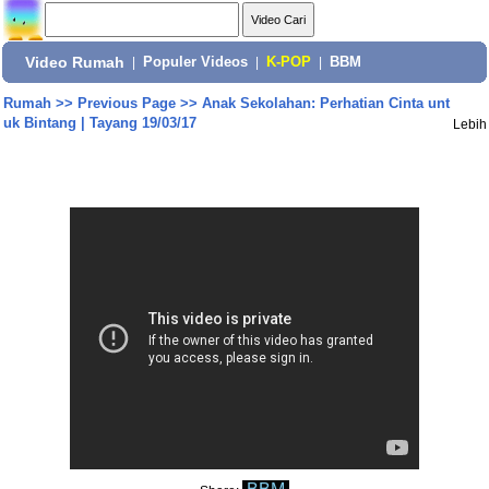
Video Rumah
|
Populer Videos
|
K-POP
|
BBM
Rumah
>>
Previous Page
>>
Anak Sekolahan: Perhatian Cinta unt
uk Bintang | Tayang 19/03/17
Lebih