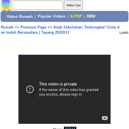
Video Rumah
|
Populer Videos
|
K-POP
|
BBM
Rumah
>>
Previous Page
>>
Anak Sekolahan: Terbongkar! Cinta d
an Indah Bersaudara | Tayang 25/03/17
Lebih