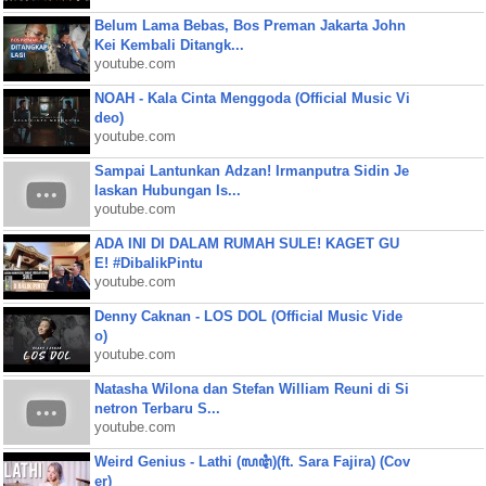
Belum Lama Bebas, Bos Preman Jakarta John
Kei Kembali Ditangk...
youtube.com
NOAH - Kala Cinta Menggoda (Official Music Vi
deo)
youtube.com
Sampai Lantunkan Adzan! Irmanputra Sidin Je
laskan Hubungan Is...
youtube.com
ADA INI DI DALAM RUMAH SULE! KAGET GU
E! #DibalikPintu
youtube.com
Denny Caknan - LOS DOL (Official Music Vide
o)
youtube.com
Natasha Wilona dan Stefan William Reuni di Si
netron Terbaru S...
youtube.com
Weird Genius - Lathi (ꦭꦛꦶ)(ft. Sara Fajira) (Cov
er)