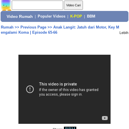
Video Rumah
|
Populer Videos
|
K-POP
|
BBM
Rumah
>>
Previous Page
>>
Anak Langit: Jatuh dari Motor, Key M
engalami Koma | Episode 65-66
Lebih