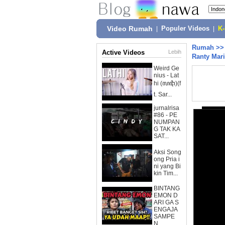
Video Rumah
|
Populer Videos
|
K
Rumah
>
Active Videos
Lebih
Ranty Mari
Weird Ge
nius - Lat
hi (ꦭꦛꦶ)(f
t. Sar...
jurnalrisa
#86 - PE
NUMPAN
G TAK KA
SAT...
Aksi Song
ong Pria i
ni yang Bi
kin Tim...
BINTANG
EMON D
ARI GA S
ENGAJA
SAMPE
N...