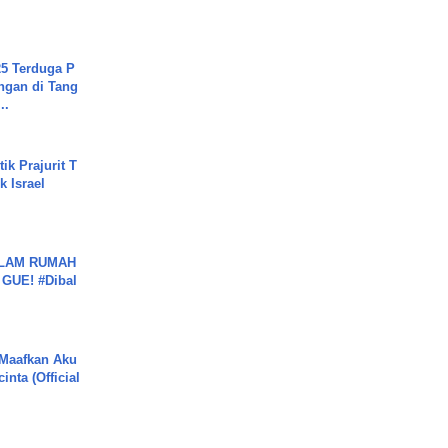
5 Terduga P
ngan di Tang
..
ik Prajurit T
 Israel
DALAM RUMAH
GUE! #Dibal
 Maafkan Aku
inta (Official