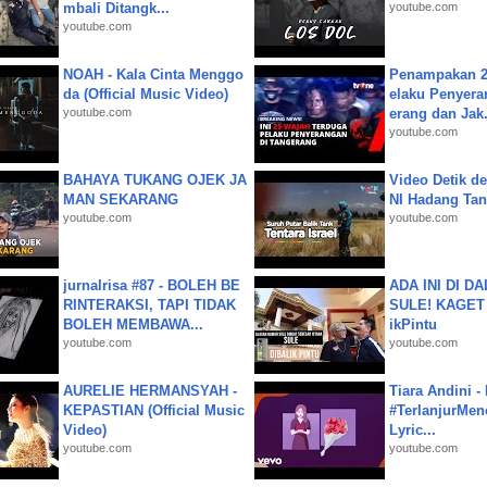
mbali Ditangk...
youtube.com
youtube.com
NOAH - Kala Cinta Menggo
Penampakan 2
da (Official Music Video)
elaku Penyera
youtube.com
erang dan Jak.
youtube.com
BAHAYA TUKANG OJEK JA
Video Detik det
MAN SEKARANG
NI Hadang Tank
youtube.com
youtube.com
jurnalrisa #87 - BOLEH BE
ADA INI DI 
RINTERAKSI, TAPI TIDAK
SULE! KAGET 
BOLEH MEMBAWA...
ikPintu
youtube.com
youtube.com
AURELIE HERMANSYAH -
Tiara Andini -
KEPASTIAN (Official Music
#TerlanjurMenc
Video)
Lyric...
youtube.com
youtube.com