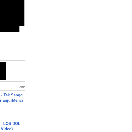
Lebih
 - Tak Sangg
rlanjurMenci
 - LOS DOL
c Video)