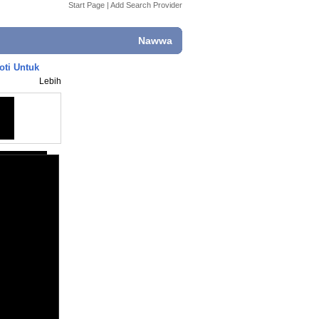
Start Page
|
Add Search Provider
Nawwa
oti Untuk
Lebih