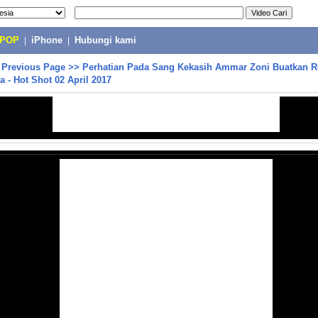
-POP
|
iPhone
|
Hubungi kami
>
Previous Page
>>
Perhatian Pada Sang Kekasih Ammar Zoni Buatkan R
a - Hot Shot 02 April 2017