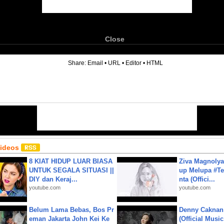
Close
6
Share:
Email
•
URL
•
Editor
•
HTML
Videos
8 KIAT HIDUP LUAR BIASA
Ziva Magnolya
UNTUK SEGALA SITUASI ||
up Melupa #Te
DIY dan Keraj...
nta (Offici...
youtube.com
youtube.com
Belum Lama Bebas, Bos Pr
Denny Caknan
eman Jakarta John Kei Ke
(Official Musi