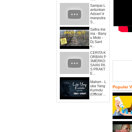
Sampai L
antunkan
Adzan! Ir
manputra
S...
Safira Ine
ma - Bany
u Moto -
Dj Sant
u...
CERITA K
ORBAN P
3MERKO
SAAN PA
S PRAKT
E...
Mahen - L
uka Yang
Populer 
Kurindu
(Official ...