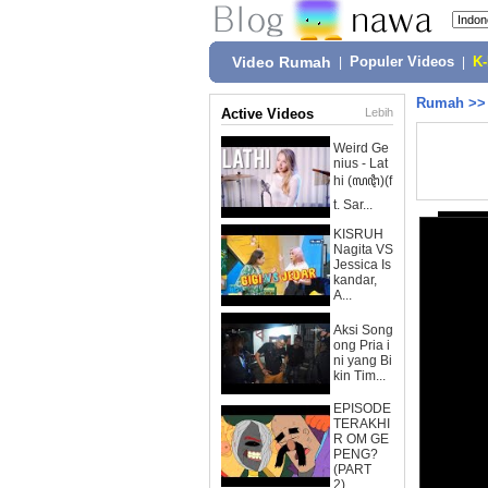
Video Rumah
|
Populer Videos
|
K
Rumah
>
Active Videos
Lebih
Weird Ge
nius - Lat
hi (ꦭꦛꦶ)(f
t. Sar...
KISRUH
Nagita VS
Jessica Is
kandar,
A...
Aksi Song
ong Pria i
ni yang Bi
kin Tim...
EPISODE
TERAKHI
R OM GE
PENG?
(PART
2)...