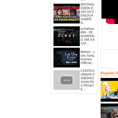
BINTANG
EMON D
ARI GA S
ENGAJA
SAMPE
N...
jurnalrisa
#86 - PE
NUMPAN
G TAK KA
SAT...
Mahen - L
uka Yang
Kurindu
(Official ...
CERITA K
Populer 
ORBAN P
3MERKO
SAAN PA
S PRAKT
E...