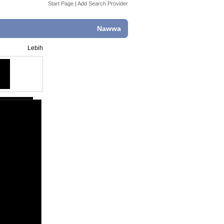
Start Page
|
Add Search Provider
Nawwa
Lebih