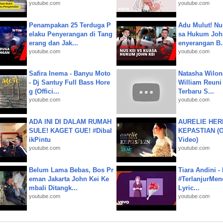
youtube.com
youtube.com
Penampakan 25 Terduga P
Adu Mulut! Nu
elaku Penyerangan di Tang
sa Hukum John
erang dan Jak...
enyerangan B.
youtube.com
youtube.com
Safira Inema - Banyu Moto
Natasha Wilon
- Dj Santuy Full Bass Hore
William Reuni 
g (Offici...
Terbaru S...
youtube.com
youtube.com
ADA INI DI DALAM RUMAH
AURELIE HER
SULE! KAGET GUE! #Dibal
KEPASTIAN (Of
ikPintu
Video)
youtube.com
youtube.com
Belum Lama Bebas, Bos Pr
Tiara Andini -
eman Jakarta John Kei Ke
#TerlanjurMenc
mbali Ditangk...
Lyric...
youtube.com
youtube.com