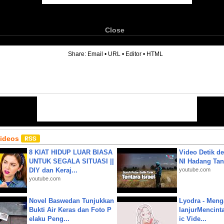
Close
6
Share:
Email
•
URL
•
Editor
•
HTML
Videos
8 KIAT HIDUP LUAR BIASA
Video Detik det
UNTUK SEGALA SITUASI ||
NI Hadang Tank
DIY dan Keraj...
youtube.com
youtube.com
Novel Baswedan Tunjukkan
Lyodra - Meng
Bukti Air Keras dan Foto P
lanjurMencinta 
elaku Peng...
ic Vide...