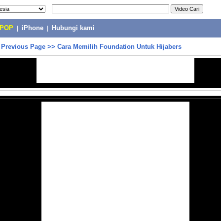
-POP
|
iPhone
|
Hubungi kami
>
Previous Page
>>
Cara Memilih Foundation Untuk Hijabers