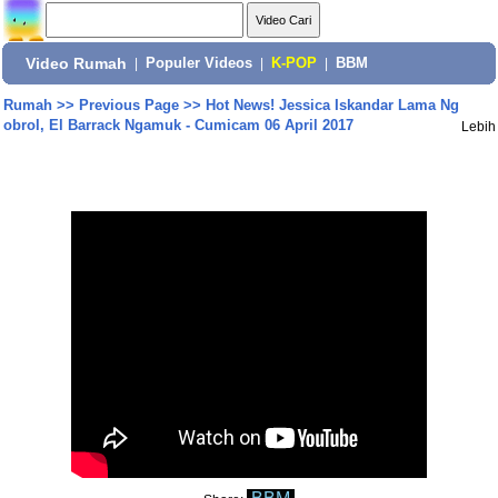
Video Rumah
|
Populer Videos
|
K-POP
|
BBM
Rumah
>>
Previous Page
>>
Hot News! Jessica Iskandar Lama Ng
obrol, El Barrack Ngamuk - Cumicam 06 April 2017
Lebih