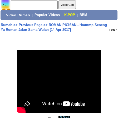
Video Rumah
|
Populer Videos
|
K-POP
|
BBM
Rumah
>>
Previous Page
>>
ROMAN PICISAN - Hmmmp Seneng
Ya Roman Jalan Sama Wulan [14 Apr 2017]
Lebih