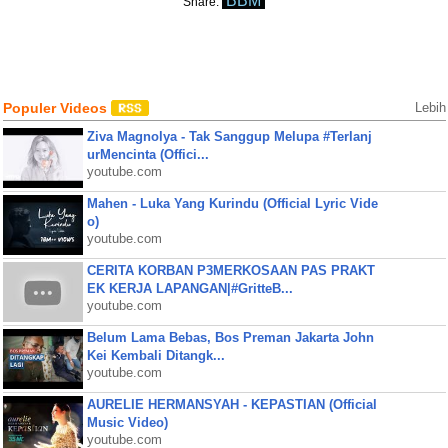
BBM
Share:
Populer Videos
Lebih
Ziva Magnolya - Tak Sanggup Melupa #Terlanj
urMencinta (Offici...
youtube.com
Mahen - Luka Yang Kurindu (Official Lyric Vide
o)
youtube.com
CERITA KORBAN P3MERKOSAAN PAS PRAKT
EK KERJA LAPANGAN|#GritteB...
youtube.com
Belum Lama Bebas, Bos Preman Jakarta John
Kei Kembali Ditangk...
youtube.com
AURELIE HERMANSYAH - KEPASTIAN (Official
Music Video)
youtube.com