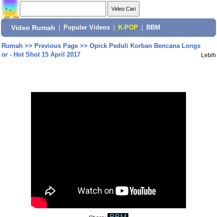
Video Rumah
|
Populer Videos
|
K-POP
|
BBM
Rumah
>>
Previous Page
>>
Opick Peduli Korban Bencana Longs
or - Hot Shot 15 April 2017
Lebih