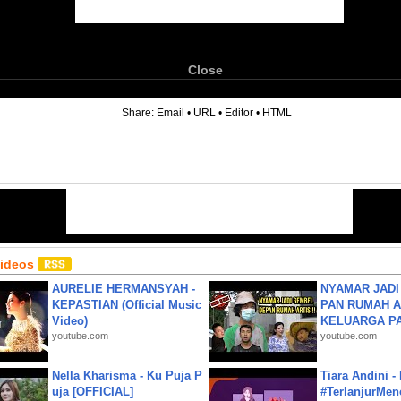
Close
6
Share:
Email
•
URL
•
Editor
•
HTML
Videos
AURELIE HERMANSYAH -
NYAMAR JADI
KEPASTIAN (Official Music
PAN RUMAH A
Video)
KELUARGA P
youtube.com
youtube.com
Nella Kharisma - Ku Puja P
Tiara Andini -
uja [OFFICIAL]
#TerlanjurMenc