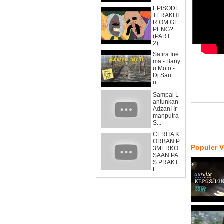
EPISODE
TERAKHI
R OM GE
PENG?
(PART
2)...
Safira Ine
ma - Bany
u Moto -
Dj Sant
u...
Sampai L
antunkan
Adzan! Ir
manputra
S...
CERITA K
ORBAN P
Populer 
3MERKO
SAAN PA
S PRAKT
E...