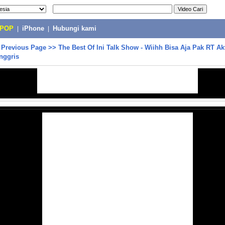
-POP
|
iPhone
|
Hubungi kami
>
Previous Page
>>
The Best Of Ini Talk Show - Wiihh Bisa Aja Pak RT Ak
nggris