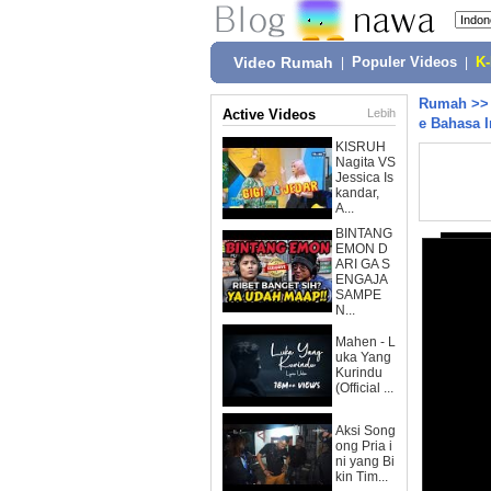
Video Rumah
|
Populer Videos
|
K
Rumah
>
Active Videos
Lebih
e Bahasa I
KISRUH
Nagita VS
Jessica Is
kandar,
A...
BINTANG
EMON D
ARI GA S
ENGAJA
SAMPE
N...
Mahen - L
uka Yang
Kurindu
(Official ...
Aksi Song
ong Pria i
ni yang Bi
kin Tim...