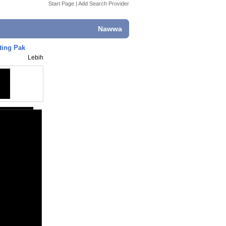
Start Page
|
Add Search Provider
Nawwa
ting Pak
Lebih