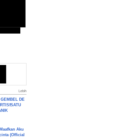
Lebih
 GEMBEL DE
RTIS❗SATU
ANIK
 Maafkan Aku
inta (Official