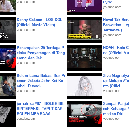
youtube.com
Lyric...
youtube.com
Denny Caknan - LOS DOL
Novel Tak Ber
(Official Music Video)
Baswedan: Le
youtube.com
Terdakwa (...
youtube.com
Penampakan 25 Terduga P
NOAH - Kala C
elaku Penyerangan di Tang
da (Official M
erang dan Jak...
youtube.com
youtube.com
Belum Lama Bebas, Bos Pr
Ziva Magnolya
eman Jakarta John Kei Ke
up Melupa #Te
mbali Ditangk...
nta (Offici...
youtube.com
youtube.com
jurnalrisa #87 - BOLEH BE
Sampai Panjat
RINTERAKSI, TAPI TIDAK
sah Keluarga 
BOLEH MEMBAWA...
matkan Diri...
youtube.com
youtube.com