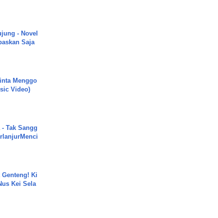
ujung - Novel
paskan Saja
inta Menggo
usic Video)
 - Tak Sangg
rlanjurMenci
 Genteng! Ki
Nus Kei Sela