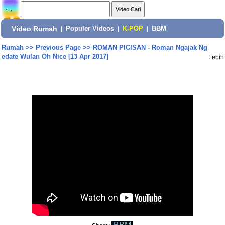
Video Rumah
|
Populer Videos
|
K-POP
|
BBM
Rumah
>>
Previous Page
>>
ROMAN PICISAN - Roman Ngajak Ng
edate Wulan Oh Nice [13 Apr 2017]
Lebih