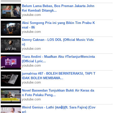
Belum Lama Bebas, Bos Preman Jakarta John
Kei Kembali Ditangk...
youtube.com
Aksi Songong Pria ini yang Bikin Tim Prabu K
esal - 86
youtube.com
Denny Caknan - LOS DOL (Official Music Vide
o)
youtube.com
Tiara Andini - Maafkan Aku #TerlanjurMencinta
(Official Lyric...
youtube.com
jurnalrisa #87 - BOLEH BERINTERAKSI, TAPI T
IDAK BOLEH MEMBAWA...
youtube.com
Novel Baswedan Tunjukkan Bukti Air Keras da
n Foto Pelaku Peng...
youtube.com
Weird Genius - Lathi (ꦭꦛꦶ)(ft. Sara Fajira) (Cov
er)