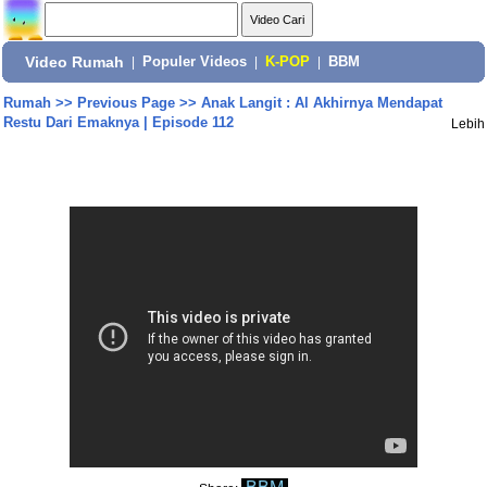
Video Rumah
|
Populer Videos
|
K-POP
|
BBM
Rumah
>>
Previous Page
>>
Anak Langit : Al Akhirnya Mendapat
Restu Dari Emaknya | Episode 112
Lebih