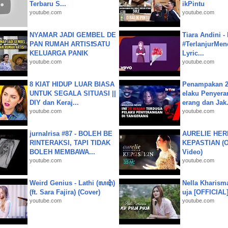
Terbaru S...
ikPintu
youtube.com
youtube.com
NYAMAR JADI GEMBEL DE
Tiara Andini -
PAN RUMAH ARTIS❗SATU
#TerlanjurMenc
KELUARGA PANIK
Lyric...
youtube.com
youtube.com
8 KIAT HIDUP LUAR BIASA
Penampakan 2
UNTUK SEGALA SITUASI ||
elaku Penyera
DIY dan Keraj...
erang dan Jak.
youtube.com
youtube.com
jurnalrisa #87 - BOLEH BE
AURELIE HER
RINTERAKSI, TAPI TIDAK
KEPASTIAN (Of
BOLEH MEMBAWA...
Video)
youtube.com
youtube.com
Weird Genius - Lathi (ꦭꦛꦶ)
Nella Kharism
(ft. Sara Fajira) (Cover)
uja [OFFICIAL
youtube.com
youtube.com