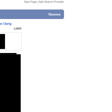
Start Page
|
Add Search Provider
Nawwa
an Uang
Lebih