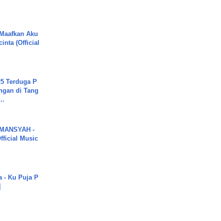
 Maafkan Aku
inta (Official
5 Terduga P
ngan di Tang
..
MANSYAH -
ficial Music
a - Ku Puja P
]