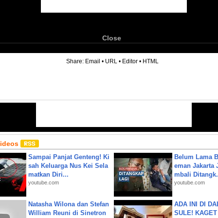
Close
6
Share:
Email
•
URL
•
Editor
•
HTML
Videos
Sampai Panjat Genteng! Ki
Belum Lama B
sah Keluarga Nus Kei Sela
eman Jakarta 
matkan Diri...
mbali Ditangk.
youtube.com
youtube.com
Natasha Wilona dan Stefan
ADA INI DI 
William Reuni di Sinetron
SULE! KAGET 