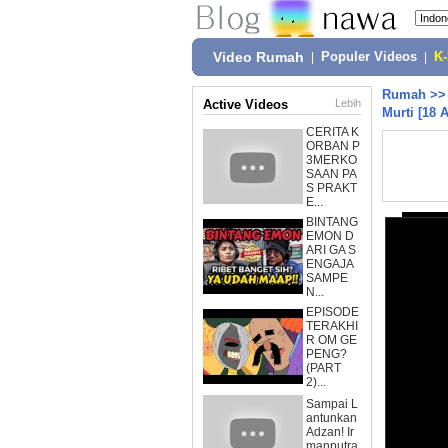
Video Rumah
|
Populer Videos
|
K
Rumah
>
Active Videos
Lebih
Murti [18 
CERITA K
ORBAN P
3MERKO
SAAN PA
S PRAKT
E...
BINTANG
EMON D
ARI GA S
ENGAJA
SAMPE
N...
EPISODE
TERAKHI
R OM GE
PENG?
(PART
2)...
Sampai L
antunkan
Adzan! Ir
manputra