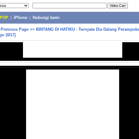
-POP
|
iPhone
|
Hubungi kami
>
Previous Page
>>
BINTANG DI HATIKU - Ternyata Dia Dalang Perampok
Apr 2017]