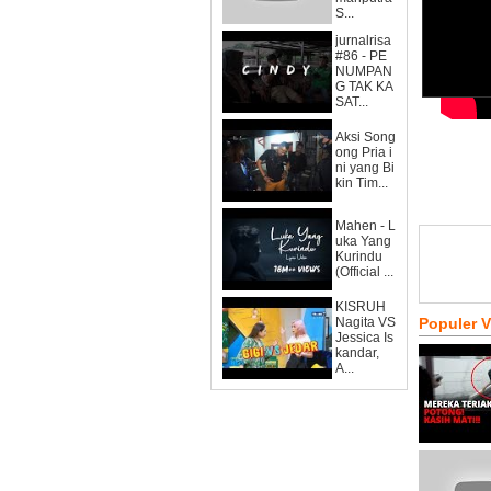
S...
jurnalrisa
#86 - PE
NUMPAN
G TAK KA
SAT...
Aksi Song
ong Pria i
ni yang Bi
kin Tim...
Mahen - L
uka Yang
Kurindu
(Official ...
KISRUH
Nagita VS
Populer 
Jessica Is
kandar,
A...