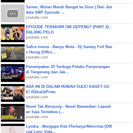
Serem, Wulan Marah Banget ke Gino | Dari Jen
dela SMP Episode ...
youtube.com
EPISODE TERAKHIR OM GEPENG? (PART 2) -
DALANG PELO
youtube.com
Safira Inema - Banyu Moto - Dj Santuy Full Bas
s Horeg (Offici...
youtube.com
Penampakan 25 Terduga Pelaku Penyerangan
di Tangerang dan Jak...
youtube.com
ADA INI DI DALAM RUMAH SULE! KAGET GU
E! #DibalikPintu
youtube.com
Novel Tak Berujung - Novel Baswedan: Lepask
an Saja Terdakwa (...
youtube.com
Lyodra - Mengapa Kita #TerlanjurMencinta (Offi
cial Lyric Vide...