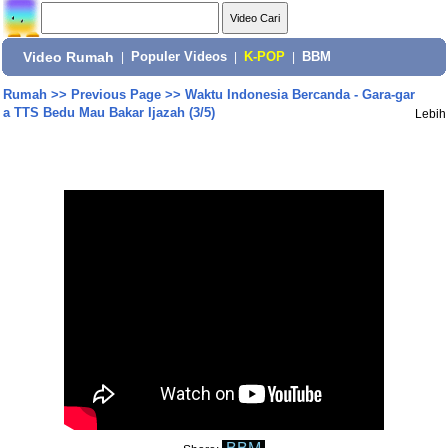
Video Rumah
|
Populer Videos
|
K-POP
|
BBM
Rumah
>>
Previous Page
>>
Waktu Indonesia Bercanda - Gara-gar
a TTS Bedu Mau Bakar Ijazah (3/5)
Lebih