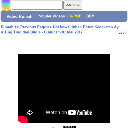
Video Rumah
|
Populer Videos
|
K-POP
|
BBM
Rumah
>>
Previous Page
>>
Hot News! Inilah Potret Kedekatan Ay
u Ting Ting dan Bilqis - Cumicam 01 Mei 2017
Lebih