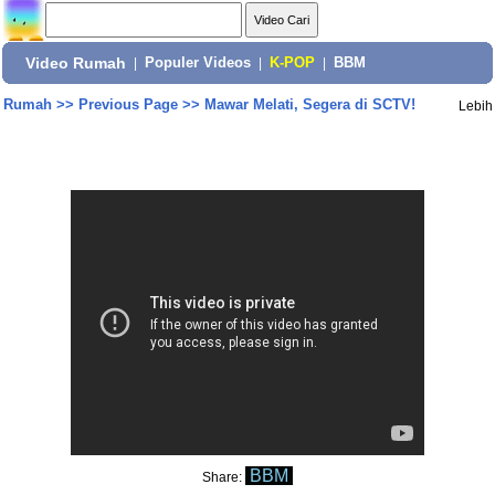
Video Rumah
|
Populer Videos
|
K-POP
|
BBM
Rumah
>>
Previous Page
>>
Mawar Melati, Segera di SCTV!
Lebih
BBM
Share: