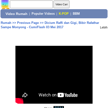
Video Rumah
|
Populer Videos
|
K-POP
|
BBM
Rumah
>>
Previous Page
>>
Dicium Raffi dan Gigi, Bibir Rafathar
Sampe Monyong - CumiFlash 03 Mei 2017
Lebih