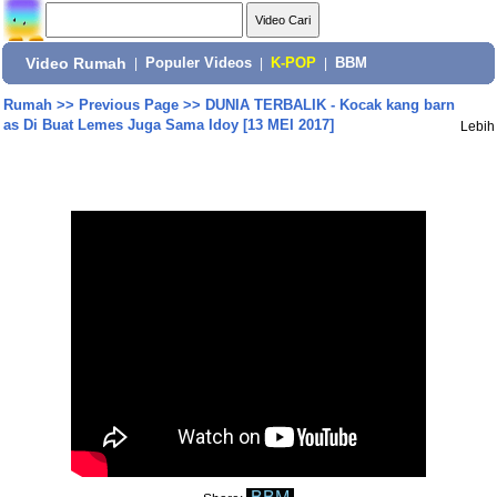
Video Rumah
|
Populer Videos
|
K-POP
|
BBM
Rumah
>>
Previous Page
>>
DUNIA TERBALIK - Kocak kang barn
as Di Buat Lemes Juga Sama Idoy [13 MEI 2017]
Lebih