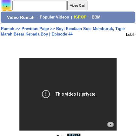
Video Rumah
|
Populer Videos
|
K-POP
|
BBM
Rumah
>>
Previous Page
>>
Boy: Keadaan Suci Memburuk, Tiger
Marah Besar Kepada Boy | Episode 44
Lebih