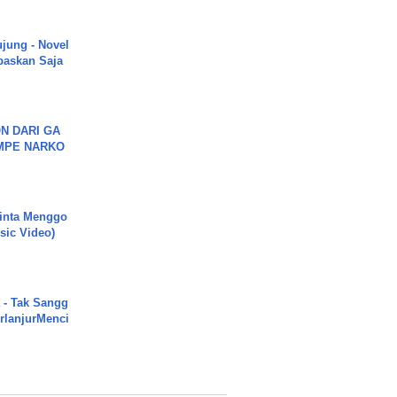
ujung - Novel
paskan Saja
N DARI GA
MPE NARKO
inta Menggo
usic Video)
 - Tak Sangg
rlanjurMenci