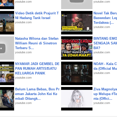
youtube.com
youtube.com
Video Detik detik Prajurit T
Novel Tak Ber
NI Hadang Tank Israel
Baswedan: Le
youtube.com
Terdakwa (...
youtube.com
Natasha Wilona dan Stefan
BINTANG EMO
William Reuni di Sinetron
SENGAJA SA
Terbaru S...
BA?
youtube.com
youtube.com
NYAMAR JADI GEMBEL DE
NOAH - Kala C
PAN RUMAH ARTIS❗SATU
da (Official M
KELUARGA PANIK
youtube.com
youtube.com
Belum Lama Bebas, Bos Pr
Ziva Magnolya
eman Jakarta John Kei Ke
up Melupa #Te
mbali Ditangk...
nta (Offici...
youtube.com
youtube.com