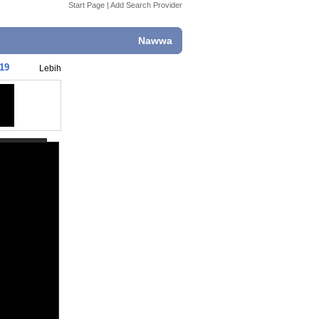
Start Page
|
Add Search Provider
Nawwa
19
Lebih