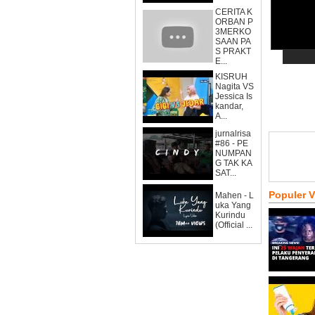
CERITA K
ORBAN P
3MERKO
SAAN PA
S PRAKT
E...
KISRUH
Nagita VS
Jessica Is
kandar,
A...
jurnalrisa
#86 - PE
NUMPAN
G TAK KA
SAT...
Populer 
Mahen - L
uka Yang
Kurindu
(Official ...