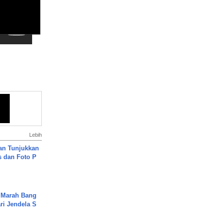
Lebih
an Tunjukkan
s dan Foto P
 Marah Bang
ari Jendela S
.