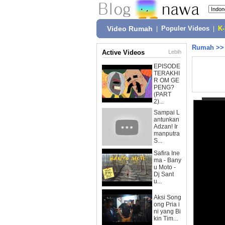
Video Rumah
|
Populer Videos
|
K
Rumah
>
Active Videos
Lebih
EPISODE
TERAKHI
R OM GE
PENG?
(PART
2)...
Sampai L
antunkan
Adzan! Ir
manputra
S...
Safira Ine
ma - Bany
u Moto -
Dj Sant
u...
Aksi Song
ong Pria i
ni yang Bi
kin Tim...