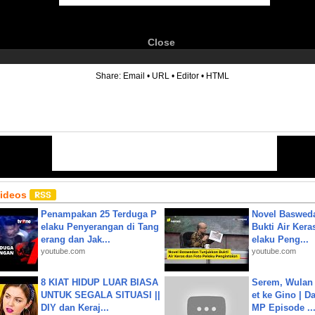
Close
6
Share:
Email
•
URL
•
Editor
•
HTML
Videos
Penampakan 25 Terduga P
Novel Baswed
elaku Penyerangan di Tang
Bukti Air Kera
erang dan Jak...
elaku Peng...
youtube.com
youtube.com
8 KIAT HIDUP LUAR BIASA
Serem, Wulan
UNTUK SEGALA SITUASI ||
et ke Gino | D
DIY dan Keraj...
MP Episode ..