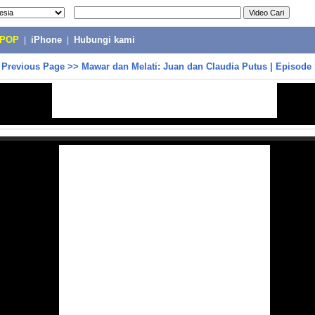
-POP
|
iPhone
|
Hubungi kami
>
Previous Page
>>
Mawar dan Melati: Juan dan Claudia Putus | Episode 