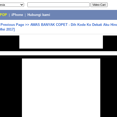
-POP
|
iPhone
|
Hubungi kami
>
Previous Page
>>
AWAS BANYAK COPET - Dih Kode Ko Dekati Aku Hin
Mei 2017]