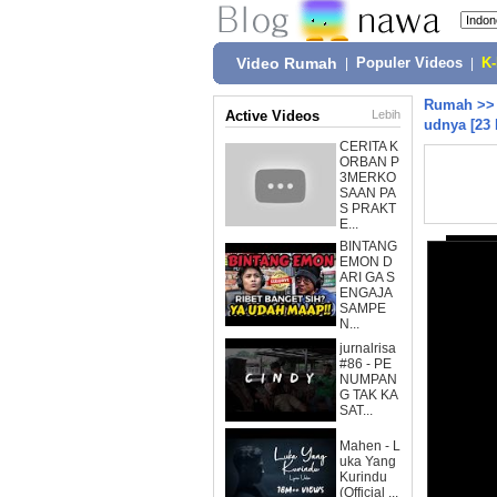
Video Rumah
|
Populer Videos
|
K
Rumah
>
Active Videos
Lebih
udnya [23 
CERITA K
ORBAN P
3MERKO
SAAN PA
S PRAKT
E...
BINTANG
EMON D
ARI GA S
ENGAJA
SAMPE
N...
jurnalrisa
#86 - PE
NUMPAN
G TAK KA
SAT...
Mahen - L
uka Yang
Kurindu
(Official ...