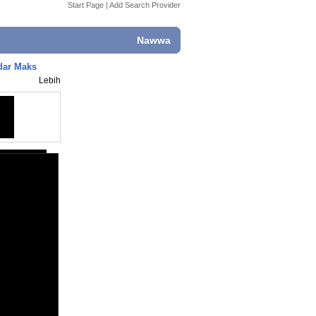
Start Page
|
Add Search Provider
Nawwa
dar Maks
Lebih