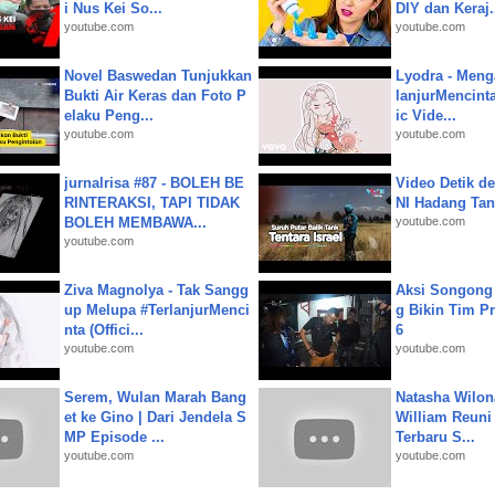
i Nus Kei So...
DIY dan Keraj.
youtube.com
youtube.com
Novel Baswedan Tunjukkan
Lyodra - Meng
Bukti Air Keras dan Foto P
lanjurMencinta 
elaku Peng...
ic Vide...
youtube.com
youtube.com
jurnalrisa #87 - BOLEH BE
Video Detik det
RINTERAKSI, TAPI TIDAK
NI Hadang Tank
BOLEH MEMBAWA...
youtube.com
youtube.com
Ziva Magnolya - Tak Sangg
Aksi Songong 
up Melupa #TerlanjurMenci
g Bikin Tim Pr
nta (Offici...
6
youtube.com
youtube.com
Serem, Wulan Marah Bang
Natasha Wilon
et ke Gino | Dari Jendela S
William Reuni 
MP Episode ...
Terbaru S...
youtube.com
youtube.com