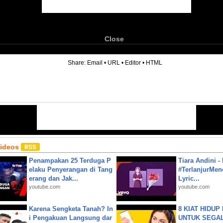
Close
6
Share:
Email
•
URL
•
Editor
•
HTML
Videos
Penampakan 25 Terduga P
Tiara Andini -
elaku Penyerangan di Tang
#TerlanjurMenc
erang dan Jak...
Lyric...
youtube.com
youtube.com
Karena Sengketa Tanah? In
8 KIAT HIDUP
i Pengakuan Langsung dar
UNTUK SEGALA