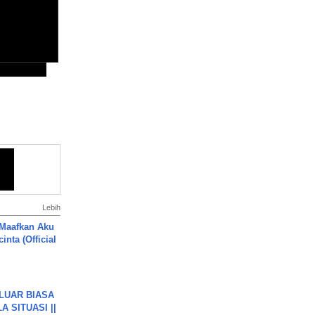
Lebih
 Maafkan Aku
inta (Official
 LUAR BIASA
 SITUASI ||