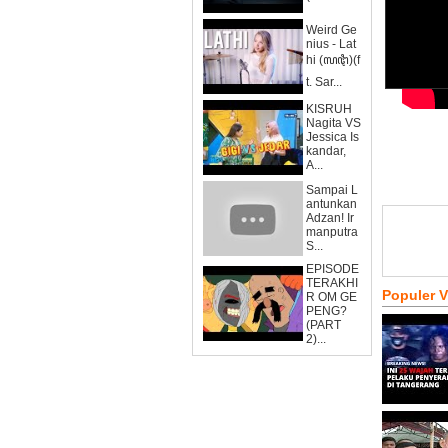
Weird Ge
nius - Lat
hi (ꦭꦛꦶ)(f
t. Sar...
KISRUH
Nagita VS
Jessica Is
kandar,
A...
Sampai L
antunkan
Adzan! Ir
manputra
S...
EPISODE
TERAKHI
Populer 
R OM GE
PENG?
(PART
2)...