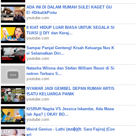
ADA INI DI DALAM RUMAH SULE! KAGET GU
E! #DibalikPintu
youtube.com
8 KIAT HIDUP LUAR BIASA UNTUK SEGALA SI
TUASI || DIY dan Keraj...
youtube.com
Sampai Panjat Genteng! Kisah Keluarga Nus K
ei Selamatkan Diri...
youtube.com
Natasha Wilona dan Stefan William Reuni di Si
netron Terbaru S...
youtube.com
NYAMAR JADI GEMBEL DEPAN RUMAH ARTIS
❗SATU KELUARGA PANIK
youtube.com
KISRUH Nagita VS Jessica Iskandar, Ada Masa
lah Apa? | OKAY BO...
youtube.com
Weird Genius - Lathi (ꦭꦛꦶ)(ft. Sara Fajira) (Cov
er)