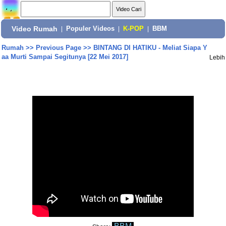
Video Rumah
|
Populer Videos
|
K-POP
|
BBM
Rumah
>>
Previous Page
>>
BINTANG DI HATIKU - Meliat Siapa Y
aa Murti Sampai Segitunya [22 Mei 2017]
Lebih