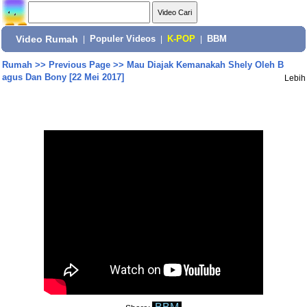
Video Rumah
|
Populer Videos
|
K-POP
|
BBM
Rumah
>>
Previous Page
>>
Mau Diajak Kemanakah Shely Oleh B
agus Dan Bony [22 Mei 2017]
Lebih