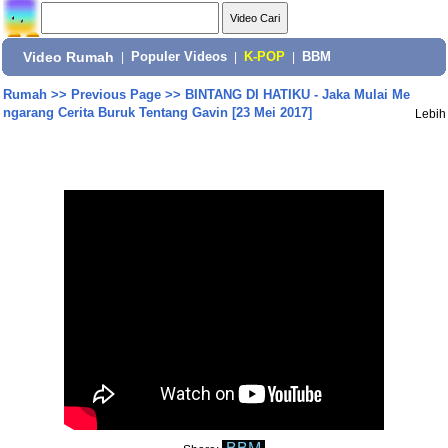
Video Rumah
|
Populer Videos
|
K-POP
|
BBM
Rumah
>>
Previous Page
>>
BINTANG DI HATIKU - Jaka Mulai Me
ngarang Cerita Buruk Tentang Gavin [23 Mei 2017]
Lebih