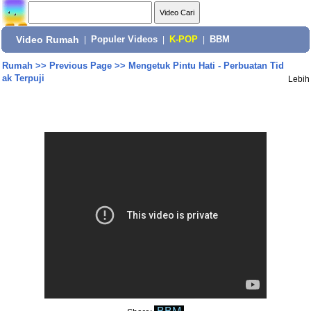
Video Rumah
|
Populer Videos
|
K-POP
|
BBM
Rumah
>>
Previous Page
>>
Mengetuk Pintu Hati - Perbuatan Tid
ak Terpuji
Lebih