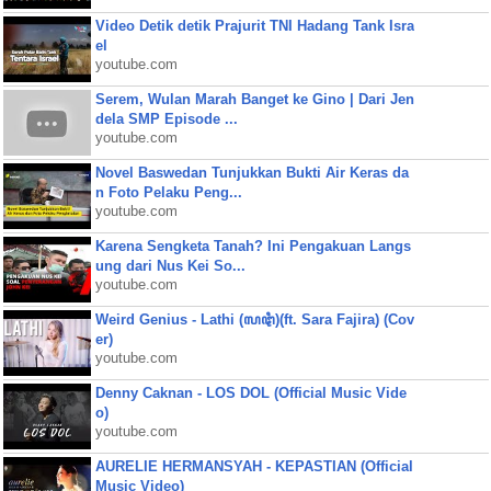
Video Detik detik Prajurit TNI Hadang Tank Isra
el
youtube.com
Serem, Wulan Marah Banget ke Gino | Dari Jen
dela SMP Episode ...
youtube.com
Novel Baswedan Tunjukkan Bukti Air Keras da
n Foto Pelaku Peng...
youtube.com
Karena Sengketa Tanah? Ini Pengakuan Langs
ung dari Nus Kei So...
youtube.com
Weird Genius - Lathi (ꦭꦛꦶ)(ft. Sara Fajira) (Cov
er)
youtube.com
Denny Caknan - LOS DOL (Official Music Vide
o)
youtube.com
AURELIE HERMANSYAH - KEPASTIAN (Official
Music Video)