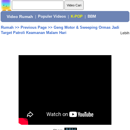
Video Rumah
|
Populer Videos
|
K-POP
|
BBM
Rumah
>>
Previous Page
>>
Geng Motor & Sweeping Ormas Jadi
Target Patroli Keamanan Malam Hari
Lebih