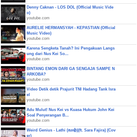
Denny Caknan - LOS DOL (Official Music Vide
o)
youtube.com
AURELIE HERMANSYAH - KEPASTIAN (Official
Music Video)
youtube.com
Karena Sengketa Tanah? Ini Pengakuan Langs
ung dari Nus Kei So...
youtube.com
BINTANG EMON DARI GA SENGAJA SAMPE N
ARKOBA?
youtube.com
Video Detik detik Prajurit TNI Hadang Tank Isra
el
youtube.com
Adu Mulut! Nus Kei vs Kuasa Hukum John Kei
Soal Penyerangan B...
youtube.com
Weird Genius - Lathi (ꦭꦛꦶ)(ft. Sara Fajira) (Cov
er)