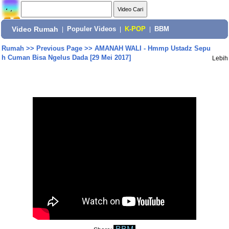
Video Rumah
|
Populer Videos
|
K-POP
|
BBM
Rumah
>>
Previous Page
>>
AMANAH WALI - Hmmp Ustadz Sepu
h Cuman Bisa Ngelus Dada [29 Mei 2017]
Lebih