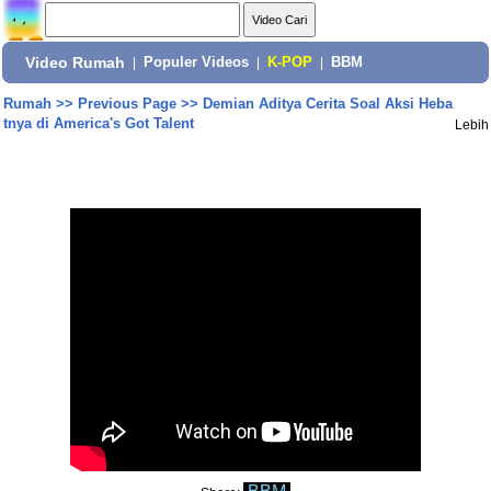
Video Rumah
|
Populer Videos
|
K-POP
|
BBM
Rumah
>>
Previous Page
>>
Demian Aditya Cerita Soal Aksi Heba
tnya di America's Got Talent
Lebih