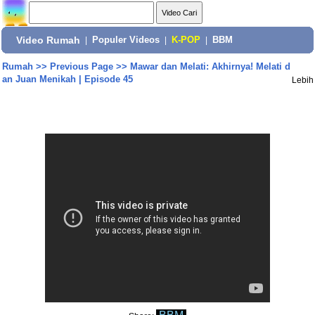
Video Rumah
|
Populer Videos
|
K-POP
|
BBM
Rumah
>>
Previous Page
>>
Mawar dan Melati: Akhirnya! Melati d
an Juan Menikah | Episode 45
Lebih