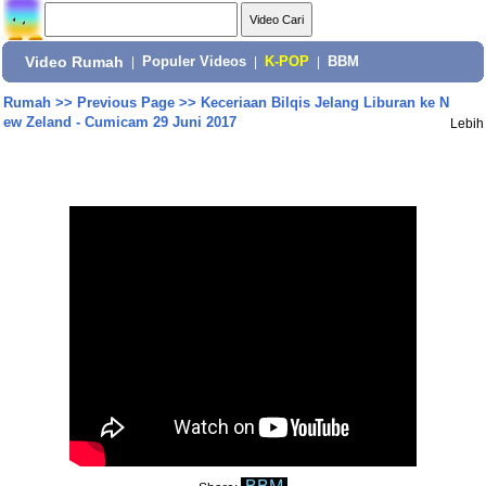
Video Rumah
|
Populer Videos
|
K-POP
|
BBM
Rumah
>>
Previous Page
>>
Keceriaan Bilqis Jelang Liburan ke N
ew Zeland - Cumicam 29 Juni 2017
Lebih