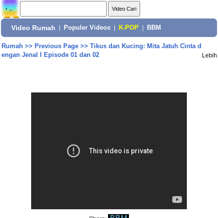
Video Rumah
|
Populer Videos
|
K-POP
|
BBM
Rumah
>>
Previous Page
>>
Tikus dan Kucing: Mita Jatuh Cinta d
engan Jenal I Episode 01 dan 02
Lebih