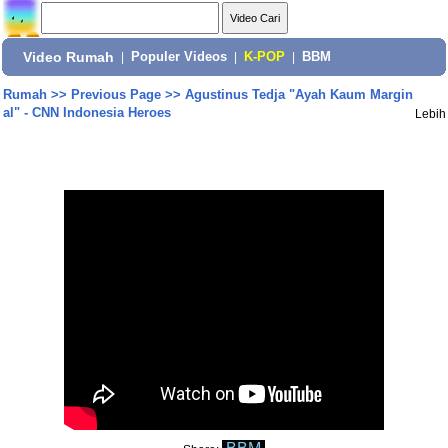
Video Rumah
|
Populer Videos
|
K-POP
|
BBM
Rumah
>>
Previous Page
>>
Agustinus Tedja "Ayah Kaum Margin
al" - CNN Indonesia Heroes
Lebih