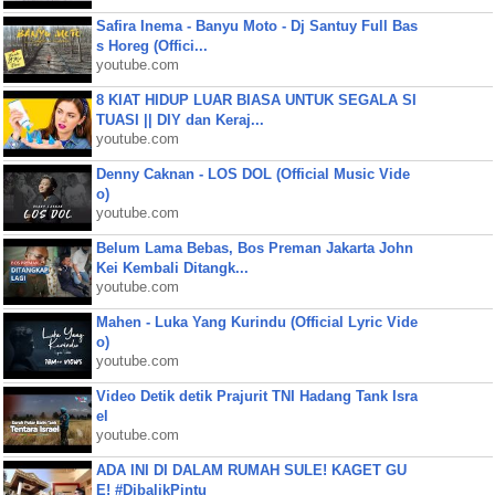
Safira Inema - Banyu Moto - Dj Santuy Full Bas
s Horeg (Offici...
youtube.com
8 KIAT HIDUP LUAR BIASA UNTUK SEGALA SI
TUASI || DIY dan Keraj...
youtube.com
Denny Caknan - LOS DOL (Official Music Vide
o)
youtube.com
Belum Lama Bebas, Bos Preman Jakarta John
Kei Kembali Ditangk...
youtube.com
Mahen - Luka Yang Kurindu (Official Lyric Vide
o)
youtube.com
Video Detik detik Prajurit TNI Hadang Tank Isra
el
youtube.com
ADA INI DI DALAM RUMAH SULE! KAGET GU
E! #DibalikPintu