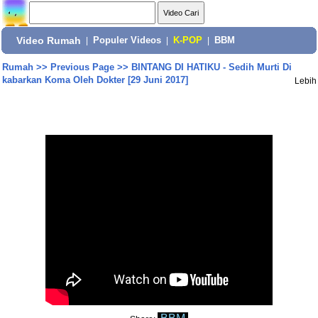
Video Rumah
|
Populer Videos
|
K-POP
|
BBM
Rumah
>>
Previous Page
>>
BINTANG DI HATIKU - Sedih Murti Di
kabarkan Koma Oleh Dokter [29 Juni 2017]
Lebih