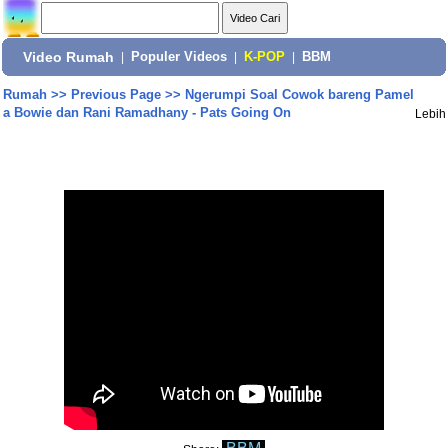
Video Rumah
|
Populer Videos
|
K-POP
|
BBM
Rumah
>>
Previous Page
>>
Ngerumpi Soal Cowok bareng Pamel
a Bowie dan Rani Ramadhany - Pats Going On
Lebih