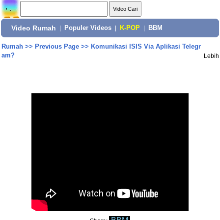
Video Rumah
|
Populer Videos
|
K-POP
|
BBM
Rumah
>>
Previous Page
>>
Komunikasi ISIS Via Aplikasi Telegr
am?
Lebih