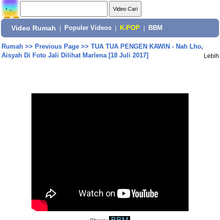
Video Rumah
|
Populer Videos
|
K-POP
|
BBM
Rumah
>>
Previous Page
>>
TUA TUA PENGEN KAWIN - Nah Lho,
Aisyah Di Foto Jali Dilihat Marlena [18 Juli 2017]
Lebih