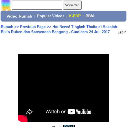
Video Rumah
|
Populer Videos
|
K-POP
|
BBM
Rumah
>>
Previous Page
>>
Hot News! Tingkah Thalia di Sekolah
Bikin Ruben dan Sarwendah Bengong - Cumicam 24 Juli 2017
Lebih