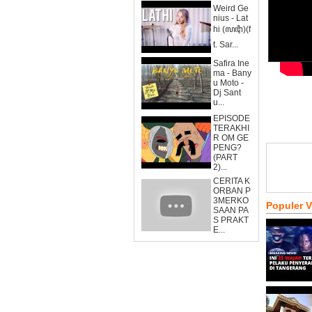
Weird Ge
nius - Lat
hi (ꦭꦛꦶ)(f
t. Sar...
Safira Ine
ma - Bany
u Moto -
Dj Sant
u...
EPISODE
TERAKHI
R OM GE
PENG?
(PART
2)...
CERITA K
ORBAN P
3MERKO
Populer 
SAAN PA
S PRAKT
E...