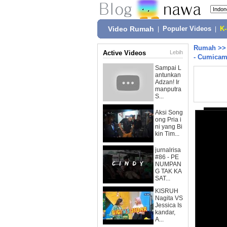
Video Rumah
|
Populer Videos
|
K
Rumah
>
Active Videos
Lebih
- Cumicam
Sampai L
antunkan
Adzan! Ir
manputra
S...
Aksi Song
ong Pria i
ni yang Bi
kin Tim...
jurnalrisa
#86 - PE
NUMPAN
G TAK KA
SAT...
KISRUH
Nagita VS
Jessica Is
kandar,
A...