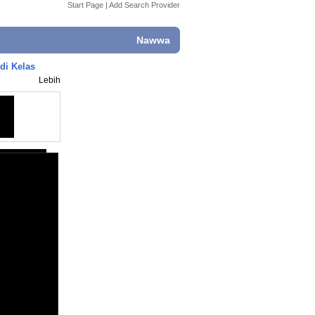
Start Page
|
Add Search Provider
Nawwa
di Kelas
Lebih