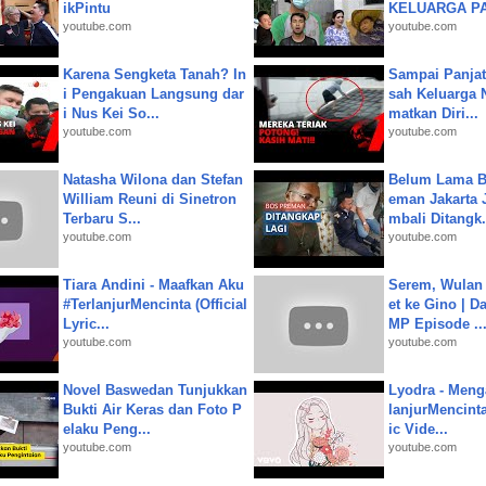
ikPintu
KELUARGA P
youtube.com
youtube.com
Karena Sengketa Tanah? In
Sampai Panjat
i Pengakuan Langsung dar
sah Keluarga 
i Nus Kei So...
matkan Diri...
youtube.com
youtube.com
Natasha Wilona dan Stefan
Belum Lama B
William Reuni di Sinetron
eman Jakarta 
Terbaru S...
mbali Ditangk.
youtube.com
youtube.com
Tiara Andini - Maafkan Aku
Serem, Wulan
#TerlanjurMencinta (Official
et ke Gino | D
Lyric...
MP Episode ..
youtube.com
youtube.com
Novel Baswedan Tunjukkan
Lyodra - Meng
Bukti Air Keras dan Foto P
lanjurMencinta 
elaku Peng...
ic Vide...
youtube.com
youtube.com