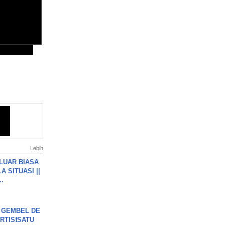
Lebih
 LUAR BIASA
 SITUASI ||
..
 GEMBEL DE
RTIS❗SATU