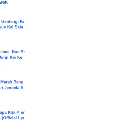
ANIK
 Genteng! Ki
Nus Kei Sela
ebas, Bos Pr
John Kei Ke
..
 Marah Bang
ari Jendela S
.
apa Kita #Ter
(Official Lyr