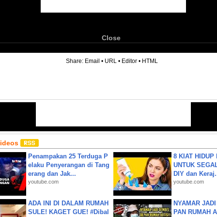
Close
6
Share:
Email
•
URL
•
Editor
•
HTML
Videos
Penampakan 25 Terduga P
8 KIAT HIDUP
elaku Penyerangan di Tang
UNTUK SEGALA
erang dan Jak...
DIY dan Keraj.
youtube.com
youtube.com
ADA INI DI DALAM RUMAH
NYAMAR JADI
SULE! KAGET GUE! #Dibal
PAN RUMAH A