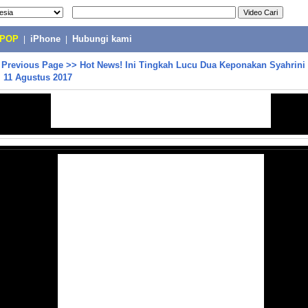
-POP
|
iPhone
|
Hubungi kami
>
Previous Page
>>
Hot News! Ini Tingkah Lucu Dua Keponakan Syahrini 
 11 Agustus 2017