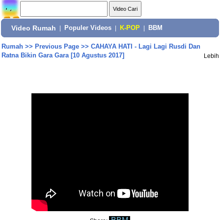
Video Rumah
|
Populer Videos
|
K-POP
|
BBM
Rumah
>>
Previous Page
>>
CAHAYA HATI - Lagi Lagi Rusdi Dan
Ratna Bikin Gara Gara [10 Agustus 2017]
Lebih