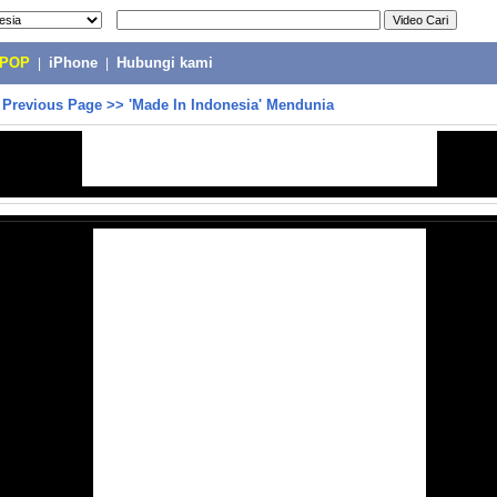
-POP
|
iPhone
|
Hubungi kami
>
Previous Page
>>
'Made In Indonesia' Mendunia