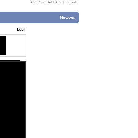
Start Page
|
Add Search Provider
Nawwa
Lebih