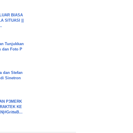
 LUAR BIASA
 SITUASI ||
..
an Tunjukkan
s dan Foto P
a dan Stefan
di Sinetron
BAN P3MERK
PRAKTEK KE
#GritteB...