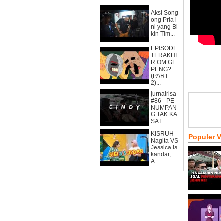
Aksi Song
ong Pria i
ni yang Bi
kin Tim...
EPISODE
TERAKHI
R OM GE
PENG?
(PART
2)...
jurnalrisa
#86 - PE
NUMPAN
G TAK KA
SAT...
KISRUH
Populer 
Nagita VS
Jessica Is
kandar,
A...