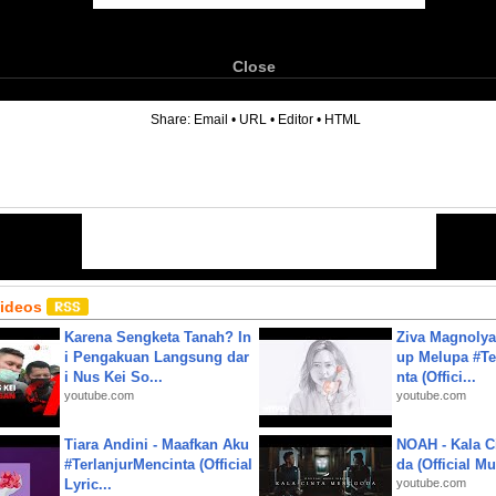
Close
6
Share:
Email
•
URL
•
Editor
•
HTML
Videos
Karena Sengketa Tanah? In
Ziva Magnolya
i Pengakuan Langsung dar
up Melupa #Te
i Nus Kei So...
nta (Offici...
youtube.com
youtube.com
Tiara Andini - Maafkan Aku
NOAH - Kala C
#TerlanjurMencinta (Official
da (Official M
Lyric...
youtube.com