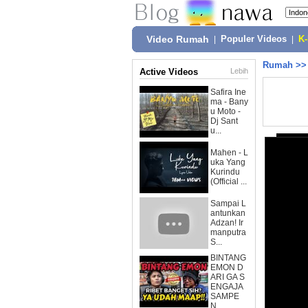
Video Rumah
|
Populer Videos
|
K
Rumah
>
Active Videos
Lebih
Safira Ine
ma - Bany
u Moto -
Dj Sant
u...
Mahen - L
uka Yang
Kurindu
(Official ...
Sampai L
antunkan
Adzan! Ir
manputra
S...
BINTANG
EMON D
ARI GA S
ENGAJA
SAMPE
N...