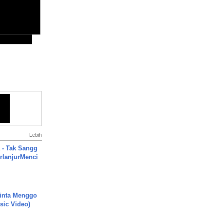
Lebih
 - Tak Sangg
rlanjurMenci
inta Menggo
usic Video)