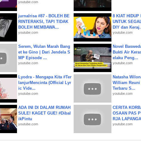
youtube.com
jurnalrisa #87 - BOLEH BE
8 KIAT HIDUP
RINTERAKSI, TAPI TIDAK
UNTUK SEGALA
BOLEH MEMBAWA...
DIY dan Keraj.
youtube.com
youtube.com
Serem, Wulan Marah Bang
Novel Baswed
et ke Gino | Dari Jendela S
Bukti Air Kera
MP Episode ...
elaku Peng...
youtube.com
youtube.com
Lyodra - Mengapa Kita #Ter
Natasha Wilon
lanjurMencinta (Official Lyr
William Reuni 
ic Vide...
Terbaru S...
youtube.com
youtube.com
ADA INI DI DALAM RUMAH
CERITA KOR
SULE! KAGET GUE! #Dibal
OSAAN PAS 
ikPintu
RJA LAPANGAN|
youtube.com
youtube.com