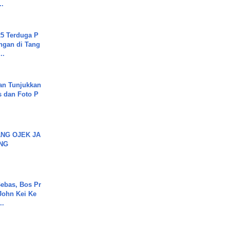
..
5 Terduga P
ngan di Tang
..
an Tunjukkan
s dan Foto P
NG OJEK JA
NG
ebas, Bos Pr
John Kei Ke
..