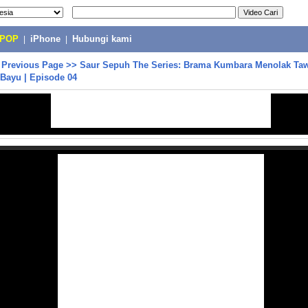
-POP
|
iPhone
|
Hubungi kami
>
Previous Page
>>
Saur Sepuh The Series: Brama Kumbara Menolak Taw
Bayu | Episode 04