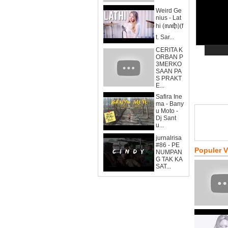
Weird Ge
nius - Lat
hi (ꦭꦛꦶ)(f
t. Sar...
CERITA K
ORBAN P
3MERKO
SAAN PA
S PRAKT
E...
Safira Ine
ma - Bany
u Moto -
Dj Sant
u...
jurnalrisa
#86 - PE
Populer 
NUMPAN
G TAK KA
SAT...