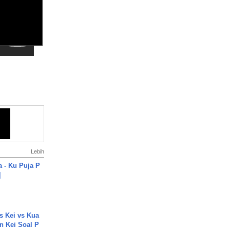
Lebih
a - Ku Puja P
]
s Kei vs Kua
 Kei Soal P