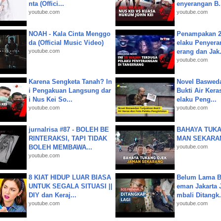
nta (Offici...
enyerangan B.
youtube.com
youtube.com
NOAH - Kala Cinta Menggo
Penampakan 2
da (Official Music Video)
elaku Penyera
youtube.com
erang dan Jak.
youtube.com
Karena Sengketa Tanah? In
Novel Baswed
i Pengakuan Langsung dar
Bukti Air Kera
i Nus Kei So...
elaku Peng...
youtube.com
youtube.com
jurnalrisa #87 - BOLEH BE
BAHAYA TUKA
RINTERAKSI, TAPI TIDAK
MAN SEKARA
BOLEH MEMBAWA...
youtube.com
youtube.com
8 KIAT HIDUP LUAR BIASA
Belum Lama B
UNTUK SEGALA SITUASI ||
eman Jakarta 
DIY dan Keraj...
mbali Ditangk.
youtube.com
youtube.com