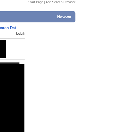
Start Page
|
Add Search Provider
Nawwa
aran Dat
Lebih