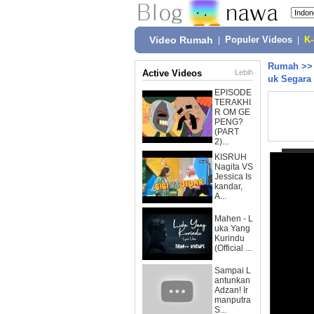
Video Rumah
|
Populer Videos
|
K
Rumah
>
Active Videos
Lebih
uk Segara 
EPISODE
TERAKHI
R OM GE
PENG?
(PART
2)...
KISRUH
Nagita VS
Jessica Is
kandar,
A...
Mahen - L
uka Yang
Kurindu
(Official ...
Sampai L
antunkan
Adzan! Ir
manputra
S...