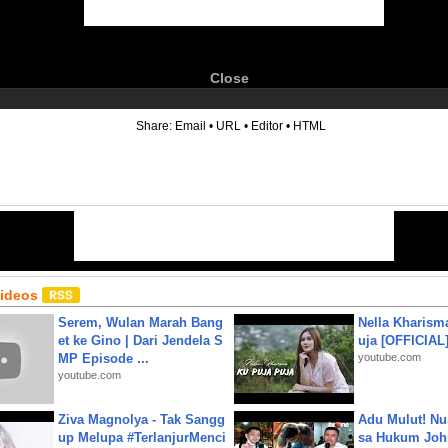
Close
6
Share:
Email
•
URL
•
Editor
•
HTML
Videos
Serem, Wulan Marah Bang
Nella Kharism
et ke Gino | Dari Jendela S
uja [OFFICIAL
MP Episode ...
youtube.com
youtube.com
Ziva Magnolya - Tak Sangg
Adu Mulut! Nu
up Melupa #TerlanjurMenci
sa Hukum John