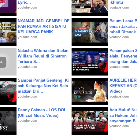
Lyric...
ikPintu
youtube.com
youtube.com
NYAMAR JADI GEMBEL DE
Belum Lama B
PAN RUMAH ARTIS❗SATU
eman Jakarta 
KELUARGA PANIK
mbali Ditangk.
youtube.com
youtube.com
Natasha Wilona dan Stefan
Penampakan 2
William Reuni di Sinetron
elaku Penyera
Terbaru S...
erang dan Jak.
youtube.com
youtube.com
Sampai Panjat Genteng! Ki
AURELIE HER
sah Keluarga Nus Kei Sela
KEPASTIAN (Of
matkan Diri...
Video)
youtube.com
youtube.com
Denny Caknan - LOS DOL
Adu Mulut! Nu
(Official Music Video)
sa Hukum John
youtube.com
enyerangan B.
youtube.com