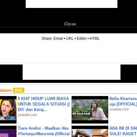
Close
6
Share:
Email
•
URL
•
Editor
•
HTML
Videos
8 KIAT HIDUP LUAR BIASA
Nella Kharism
UNTUK SEGALA SITUASI ||
uja [OFFICIAL
DIY dan Keraj...
youtube.com
youtube.com
Tiara Andini - Maafkan Aku
ADA INI DI 
#TerlanjurMencinta (Official
SULE! KAGET 