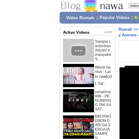
Video Rumah
|
Populer Videos
|
K
Rumah
>
Active Videos
Lebih
y Asmara 
Sampai L
antunkan
Adzan! Ir
manputra
S...
Weird Ge
nius - Lat
hi (ꦭꦛꦶ)(f
t. Sar...
jurnalrisa
#86 - PE
NUMPAN
G TAK KA
SAT...
BINTANG
EMON D
ARI GA S
ENGAJA
SAMPE
N...