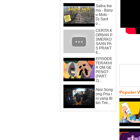
Safira Ine
ma - Bany
u Moto -
Dj Sant
u...
CERITA K
ORBAN P
3MERKO
SAAN PA
S PRAKT
E...
EPISODE
TERAKHI
R OM GE
PENG?
(PART
2)...
Aksi Song
Populer 
ong Pria i
ni yang Bi
kin Tim...