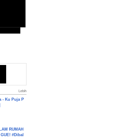
Lebih
a - Ku Puja P
]
DALAM RUMAH
GUE! #Dibal