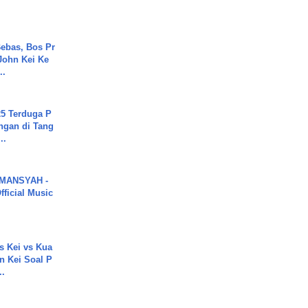
ebas, Bos Pr
John Kei Ke
..
5 Terduga P
ngan di Tang
..
MANSYAH -
ficial Music
s Kei vs Kua
 Kei Soal P
..