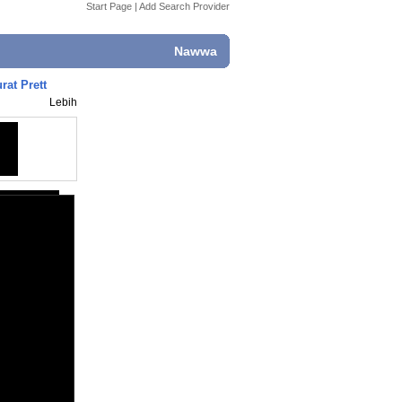
Start Page
|
Add Search Provider
Nawwa
rat Prett
Lebih