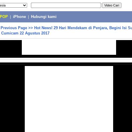
-POP
|
iPhone
|
Hubungi kami
>
Previous Page
>>
Hot News! 29 Hari Mendekam di Penjara, Begini Isi Su
- Cumicam 22 Agustus 2017