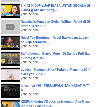
8 KIAT HIDUP LUAR BIASA UNTUK SEGALA SI
TUASI || DIY dan Keraj...
youtube.com
Natasha Wilona dan Stefan William Reuni di Si
netron Terbaru S...
youtube.com
Novel Tak Berujung - Novel Baswedan: Lepask
an Saja Terdakwa (...
youtube.com
Safira Inema - Banyu Moto - Dj Santuy Full Bas
s Horeg (Offici...
youtube.com
Lyodra - Mengapa Kita #TerlanjurMencinta (Offi
cial Lyric Vide...
youtube.com
jurnalrisa #86 - PENUMPANG TAK KASAT MAT
A
youtube.com
KISRUH Nagita VS Jessica Iskandar, Ada Masa
lah Apa? | OKAY BO...