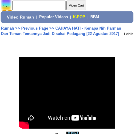
Video Rumah
|
Populer Videos
|
K-POP
|
BBM
Rumah
>>
Previous Page
>>
CAHAYA HATI - Kenapa Nih Parman
Dan Teman Temannya Jadi Disukai Pedagang [22 Agustus 2017]
Lebih