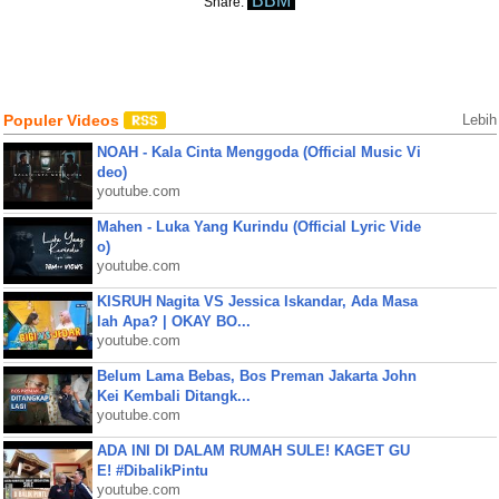
BBM
Share:
Populer Videos
Lebih
NOAH - Kala Cinta Menggoda (Official Music Vi
deo)
youtube.com
Mahen - Luka Yang Kurindu (Official Lyric Vide
o)
youtube.com
KISRUH Nagita VS Jessica Iskandar, Ada Masa
lah Apa? | OKAY BO...
youtube.com
Belum Lama Bebas, Bos Preman Jakarta John
Kei Kembali Ditangk...
youtube.com
ADA INI DI DALAM RUMAH SULE! KAGET GU
E! #DibalikPintu
youtube.com