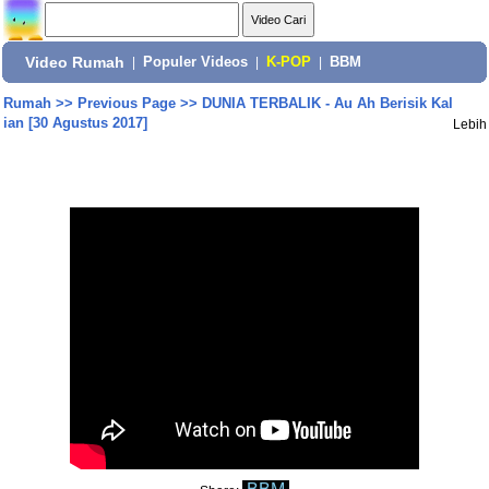
Video Rumah
|
Populer Videos
|
K-POP
|
BBM
Rumah
>>
Previous Page
>>
DUNIA TERBALIK - Au Ah Berisik Kal
ian [30 Agustus 2017]
Lebih