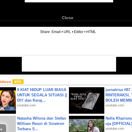
Close
6
Share:
Email
•
URL
•
Editor
•
HTML
Videos
8 KIAT HIDUP LUAR BIASA
jurnalrisa #8
UNTUK SEGALA SITUASI ||
RINTERAKSI, 
DIY dan Keraj...
BOLEH MEMBA
youtube.com
youtube.com
Natasha Wilona dan Stefan
Nella Kharism
William Reuni di Sinetron
uja [OFFICIAL
Terbaru S...
youtube.com