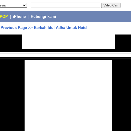
-POP
|
iPhone
|
Hubungi kami
>
Previous Page
>>
Berkah Idul Adha Untuk Hotel