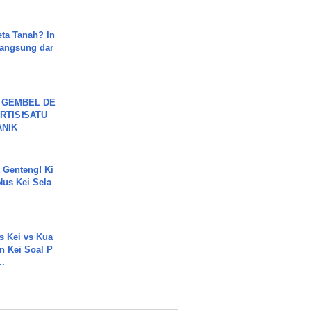
ta Tanah? In
Langsung dar
 GEMBEL DE
RTIS❗SATU
ANIK
 Genteng! Ki
Nus Kei Sela
s Kei vs Kua
 Kei Soal P
..