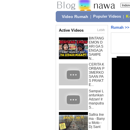
Video Rumah
|
Populer Videos
|
K
Rumah
>
Active Videos
Lebih
BINTANG
EMON D
ARI GA S
ENGAJA
SAMPE
N...
CERITA K
ORBAN P
3MERKO
SAAN PA
S PRAKT
E...
Sampai L
antunkan
Adzan! Ir
manputra
S...
Safira Ine
ma - Bany
u Moto -
Dj Sant