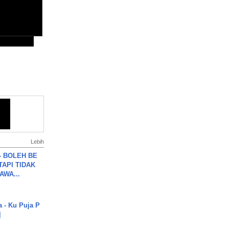
Lebih
7 - BOLEH BE
TAPI TIDAK
WA...
a - Ku Puja P
]