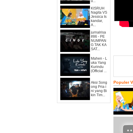
u...
KISRUH
Nagita VS
Jessica Is
kandar,
A...
jurnalrisa
#86 - PE
NUMPAN
G TAK KA
SAT...
Mahen - L
uka Yang
Kurindu
(Official ...
Populer 
Aksi Song
ong Pria i
ni yang Bi
kin Tim...