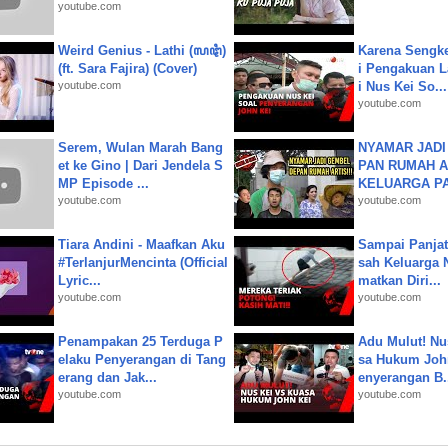
youtube.com
Weird Genius - Lathi (ꦭꦛꦶ)
Karena Sengke
(ft. Sara Fajira) (Cover)
i Pengakuan 
youtube.com
i Nus Kei So...
youtube.com
Serem, Wulan Marah Bang
NYAMAR JADI
et ke Gino | Dari Jendela S
PAN RUMAH A
MP Episode ...
KELUARGA P
youtube.com
youtube.com
Tiara Andini - Maafkan Aku
Sampai Panjat
#TerlanjurMencinta (Official
sah Keluarga 
Lyric...
matkan Diri...
youtube.com
youtube.com
Penampakan 25 Terduga P
Adu Mulut! Nu
elaku Penyerangan di Tang
sa Hukum John
erang dan Jak...
enyerangan B.
youtube.com
youtube.com