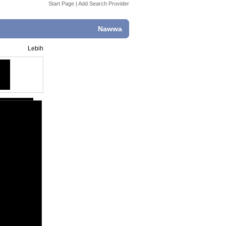
Start Page
|
Add Search Provider
Nawwa
Lebih