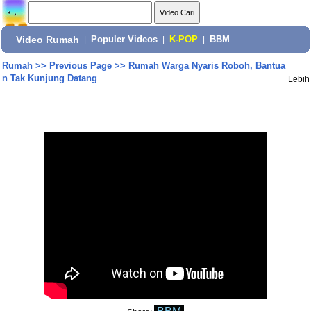
Video Rumah
|
Populer Videos
|
K-POP
|
BBM
Rumah
>>
Previous Page
>>
Rumah Warga Nyaris Roboh, Bantua
n Tak Kunjung Datang
Lebih