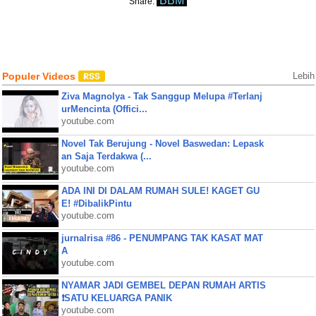
BBM
Share:
Populer Videos
Lebih
Ziva Magnolya - Tak Sanggup Melupa #Terlanj
urMencinta (Offici...
youtube.com
Novel Tak Berujung - Novel Baswedan: Lepask
an Saja Terdakwa (...
youtube.com
ADA INI DI DALAM RUMAH SULE! KAGET GU
E! #DibalikPintu
youtube.com
jurnalrisa #86 - PENUMPANG TAK KASAT MAT
A
youtube.com
NYAMAR JADI GEMBEL DEPAN RUMAH ARTIS
❗SATU KELUARGA PANIK
youtube.com