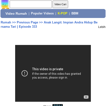
Video Rumah
|
Populer Videos
|
K-POP
|
BBM
Rumah
>>
Previous Page
>>
Anak Langit: Impian Andra Hidup Be
rsama Tari | Episode 333
Lebih