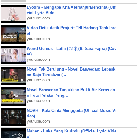
Lyodra - Mengapa Kita #TerlanjurMencinta (Offi
cial Lyric Vide...
youtube.com
Video Detik detik Prajurit TNI Hadang Tank Isra
el
youtube.com
Weird Genius - Lathi (ꦭꦛꦶ)(ft. Sara Fajira) (Cov
er)
youtube.com
Novel Tak Berujung - Novel Baswedan: Lepask
an Saja Terdakwa (...
youtube.com
Novel Baswedan Tunjukkan Bukti Air Keras da
n Foto Pelaku Peng...
youtube.com
NOAH - Kala Cinta Menggoda (Official Music Vi
deo)
youtube.com
Mahen - Luka Yang Kurindu (Official Lyric Vide
o)