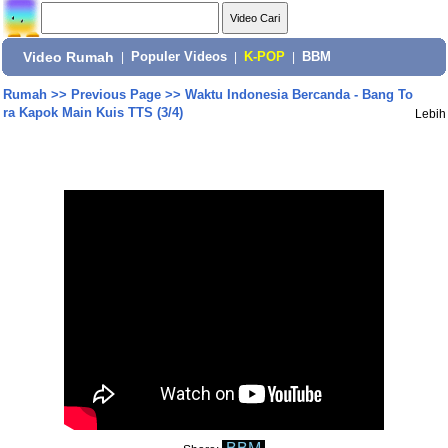
Video Rumah
|
Populer Videos
|
K-POP
|
BBM
Rumah
>>
Previous Page
>>
Waktu Indonesia Bercanda - Bang To
ra Kapok Main Kuis TTS (3/4)
Lebih