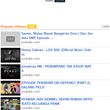
BBM
Share:
Populer Videos
Lebih
Serem, Wulan Marah Banget ke Gino | Dari Jen
dela SMP Episode ...
youtube.com
Denny Caknan - LOS DOL (Official Music Vide
o)
youtube.com
jurnalrisa #86 - PENUMPANG TAK KASAT MAT
A
youtube.com
EPISODE TERAKHIR OM GEPENG? (PART 2) -
DALANG PELO
youtube.com
NYAMAR JADI GEMBEL DEPAN RUMAH ARTIS
❗SATU KELUARGA PANIK
youtube.com