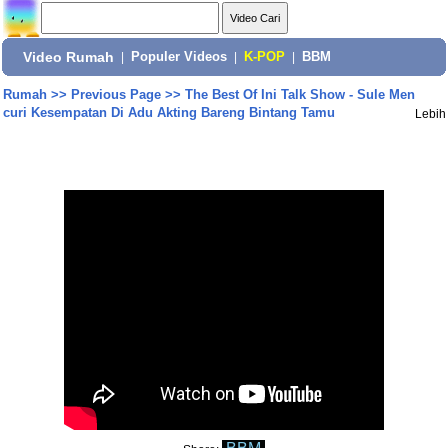
Video Rumah
|
Populer Videos
|
K-POP
|
BBM
Rumah
>>
Previous Page
>>
The Best Of Ini Talk Show - Sule Men
curi Kesempatan Di Adu Akting Bareng Bintang Tamu
Lebih