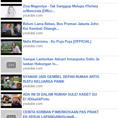
Ziva Magnolya - Tak Sanggup Melupa #Terlanj
urMencinta (Offici...
youtube.com
Belum Lama Bebas, Bos Preman Jakarta John
Kei Kembali Ditangk...
youtube.com
Nella Kharisma - Ku Puja Puja [OFFICIAL]
youtube.com
Sampai Lantunkan Adzan! Irmanputra Sidin Je
laskan Hubungan Is...
youtube.com
NYAMAR JADI GEMBEL DEPAN RUMAH ARTIS
❗SATU KELUARGA PANIK
youtube.com
ADA INI DI DALAM RUMAH SULE! KAGET GU
E! #DibalikPintu
youtube.com
CERITA KORBAN P3MERKOSAAN PAS PRAKT
EK KERJA LAPANGAN|#GritteB...